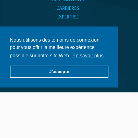
DESTINATIONS
CARRIÈRES
EXPERTISE
ESPACE MÉDIAS
Nous utilisons des témoins de connexion
POLITIQUE DE CONFIDENTIALITÉ
pour vous offrir la meilleure expérience
ÉNONCÉ SUR L’ACCESSIBILITÉ
possible sur notre site Web.
En savoir plus
Nous joindre
J'accepte
514.509.5500
info@atlifichotels.com